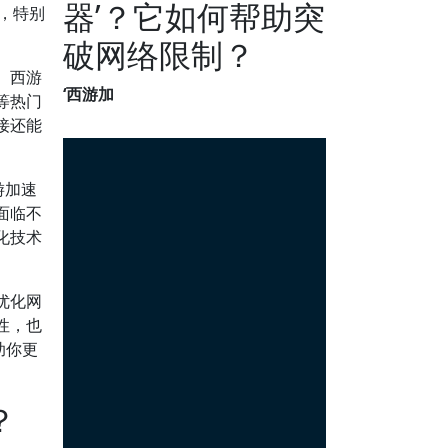
器’？它如何帮助突
，特别
破网络限制？
。西游
‘西游加
等热门
接还能
游加速
面临不
化技术
优化网
性，也
助你更
？