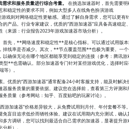
戏需求和服务质量进行综合考量。
在挑选加速器时，首先需要明
迟和稳定性的要求不同，例如大型多人在线角色扮演游戏
闲类游戏则对网络稳定性更敏感。通过了解自身需求，您可以更有
合的产品。行业专家建议，优质的“西游加速器”应具备高速稳定
（来源：行业报告2023年游戏加速器市场分析）。
首先，**网络速度和稳定性**是核心指标。可以通过试用版本
掉线率是否减少。其次，**节点覆盖范围**也极为重要。一个
，以确保无论在哪个地区都能享受到稳定的连接（参考：腾讯游
类型**也需确认。部分加速器专门针对某些游戏优化，选择时应
端等）。
。优质的“西游加速器”通常配备24小时客服支持，能及时解决
速器服务质量的重要依据。建议您在选择前，查看第三方评测和
服务质量（参考网站：知乎、百度贴吧的玩家讨论）。
“西游加速器”价格差异较大，从免费试用到月付、年付套餐不等
避免盲目追求低价而牺牲体验。建议在试用期内充分测试，确认
和多方调研，您可以找到最适合自己需求的加速器，显著提升游
比分析）。