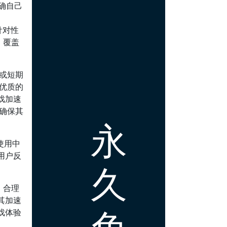
确自己
针对性
、覆盖
或短期
优质的
戏加速
确保其
永
使用中
用户反
久
。合理
其加速
免
戏体验