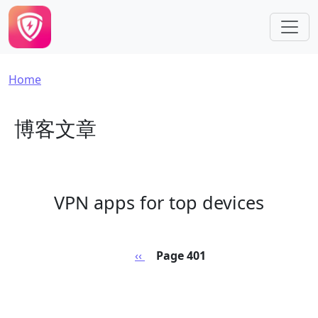
Skip to main content
Breadcrumb
Home
博客文章
VPN apps for top devices
Pagination
Previous page
‹‹
Page 401