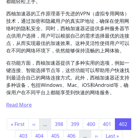
都能轻松上手。
西柚加速器的工作原理基于先进的VPN（虚拟专用网络）
技术，通过加密和隐藏用户的真实IP地址，确保在使用网
络时的隐私安全。同时，西柚加速器还提供多种服务器节
点供用户选择，用户可以根据自己的需求选择最优的连接
点，从而实现最佳的加速效果。这种灵活性使得用户可以
在不同的网络环境下，依然能够保持流畅的上网体验。
在功能方面，西柚加速器提供了多种实用的选项，例如一
键连接、智能选择节点等，这些功能可以帮助用户快速找
到最适合自己的网络连接方式。此外，西柚加速器还支持
多种设备，包括Windows、Mac、iOS和Android等，确
保用户在不同平台上都能享受到快速的网络服务。
Read More
Pagination
First page
Previous page
Page
Page
Page
Page
Current
« First
‹‹
…
398
399
400
401
402
Page
Page
Page
Page
Next page
Last page
403
404
405
406
…
››
Last »